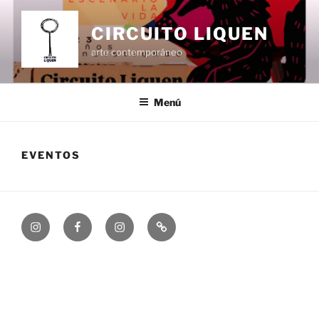
Ir
al
CIRCUITO LIQUEN
contenido
arte contemporáneo
Menú
EVENTOS
Instagram
Facebook
instagram
Proyectos
Anomalía