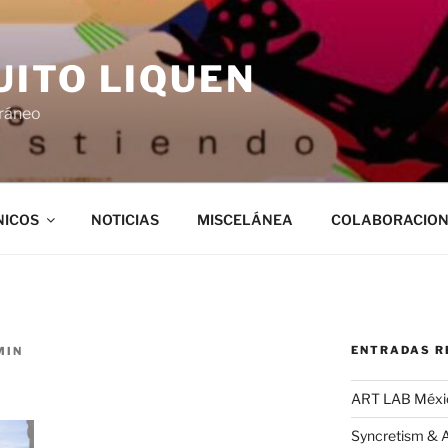
UITO LIQUEN
ráneo
NICOS
NOTICIAS
MISCELÁNEA
COLABORACION
ENTRADAS R
MIN
ART LAB Méxi
Syncretism & A