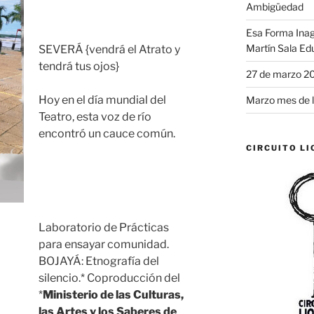
Ambigüedad
Esa Forma Inag
Martín Sala Ed
SEVERÁ {vendrá el Atrato y
tendrá tus ojos}
27 de marzo 2
Hoy en el día mundial del
Marzo mes de 
Teatro, esta voz de río
encontró un cauce común.
CIRCUITO LI
Laboratorio de Prácticas
para ensayar comunidad.
BOJAYÁ: Etnografía del
silencio.* Coproducción del
*
Ministerio de las Culturas,
las Artes y los Saberes de