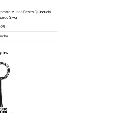
otable Museo Benito Quinquela
uardo Sivori
025
lucha
QUEN