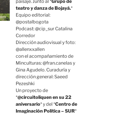
paisaje. Junto al *
Grupo de
teatro y danza de Bojayá.
*
Equipo editorial:
@postalbogota
Podcast: @cip_sur Catalina
Corredor
Dirección audiovisual y foto:
@allenxxallen
con el acompañamiento de
Minculturas: @fran.canelas y
Gina Agudelo. Curaduría y
dirección general: Saeed
Pezeshki
Un proyecto de
*
@circuitoliquen en su 22
aniversario
* y del *
Centro de
Imaginación Política – SUR
*