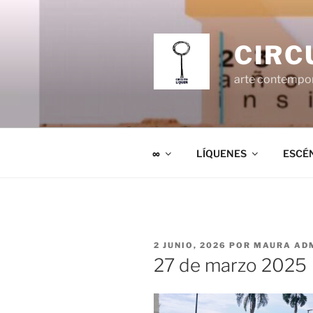
Ir
al
contenido
CIRC
arte contempo
∞
LÍQUENES
ESCÉ
PUBLICADO
2 JUNIO, 2026
POR
MAURA AD
EL
27 de marzo 2025