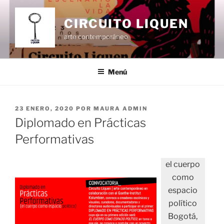
Ir
al
CIRCUITO LIQUEN
contenido
arte contemporáneo
Menú
PUBLICADO
23 ENERO, 2020
POR
MAURA ADMIN
EL
Diplomado en Prácticas
Performativas
el cuerpo
como
espacio
político
Bogotá,