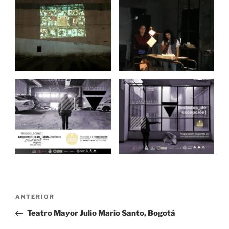
Navegación
Entrada
ANTERIOR
de
anterior
Teatro Mayor Julio Mario Santo, Bogotá
entradas