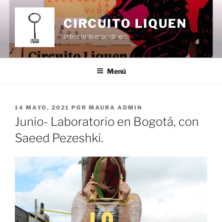
Ir
al
CIRCUITO LIQUEN
contenido
arte contemporáneo
Menú
PUBLICADO
14 MAYO, 2021
POR
MAURA ADMIN
EL
Junio- Laboratorio en Bogotá, con
Saeed Pezeshki.