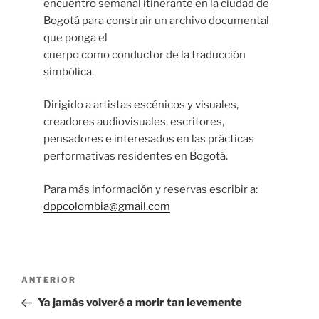
encuentro semanal itinerante en la ciudad de
Bogotá para construir un archivo documental
que ponga el
cuerpo como conductor de la traducción
simbólica.
Dirigido a artistas escénicos y visuales,
creadores audiovisuales, escritores,
pensadores e interesados en las prácticas
performativas residentes en Bogotá.
Para más información y reservas escribir a:
dppcolombia@gmail.com
Navegación
Entrada
ANTERIOR
de
anterior
Ya jamás volveré a morir tan levemente
entradas